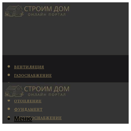
ВЕНТИЛЯЦИЯ
ГАЗОСНАБЖЕНИЕ
КАНАЛИЗАЦИЯ
КОНДИЦИОНИРОВАНИЕ
ОТОПЛЕНИЕ
ФУНДАМЕНТ
Меню
ЭЛЕКТРОСНАБЖЕНИЕ