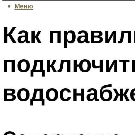
Меню
Как правил
подключит
водоснабж