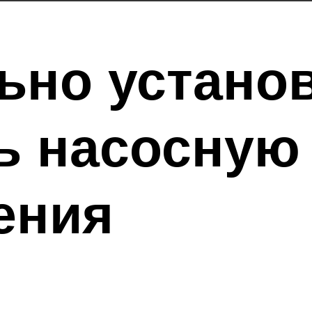
ьно устано
ь насосную
ения