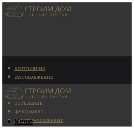
ВЕНТИЛЯЦИЯ
ГАЗОСНАБЖЕНИЕ
КАНАЛИЗАЦИЯ
КОНДИЦИОНИРОВАНИЕ
ОТОПЛЕНИЕ
ФУНДАМЕНТ
Меню
ЭЛЕКТРОСНАБЖЕНИЕ