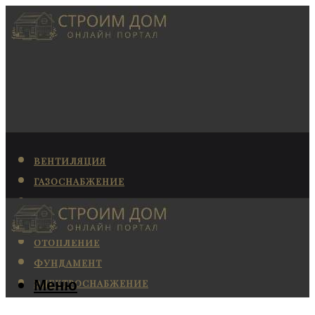
ВЕНТИЛЯЦИЯ
ГАЗОСНАБЖЕНИЕ
КАНАЛИЗАЦИЯ
КОНДИЦИОНИРОВАНИЕ
ОТОПЛЕНИЕ
ФУНДАМЕНТ
Меню
ЭЛЕКТРОСНАБЖЕНИЕ