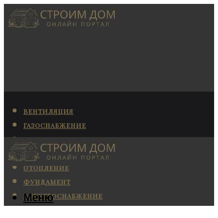
ВЕНТИЛЯЦИЯ
ГАЗОСНАБЖЕНИЕ
КАНАЛИЗАЦИЯ
КОНДИЦИОНИРОВАНИЕ
ОТОПЛЕНИЕ
ФУНДАМЕНТ
Меню
ЭЛЕКТРОСНАБЖЕНИЕ