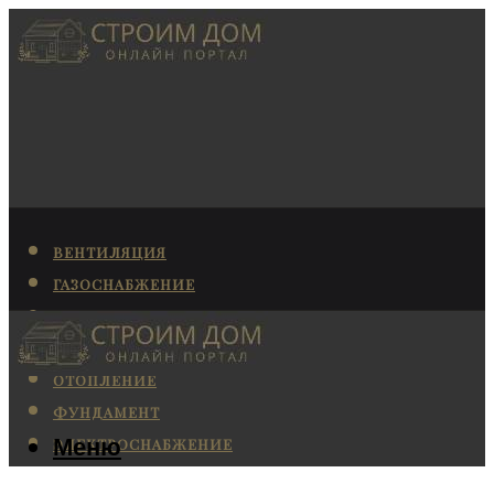
ВЕНТИЛЯЦИЯ
ГАЗОСНАБЖЕНИЕ
КАНАЛИЗАЦИЯ
КОНДИЦИОНИРОВАНИЕ
ОТОПЛЕНИЕ
ФУНДАМЕНТ
Меню
ЭЛЕКТРОСНАБЖЕНИЕ