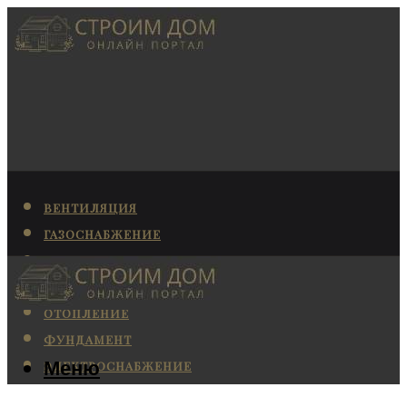
ВЕНТИЛЯЦИЯ
ГАЗОСНАБЖЕНИЕ
КАНАЛИЗАЦИЯ
КОНДИЦИОНИРОВАНИЕ
ОТОПЛЕНИЕ
ФУНДАМЕНТ
Меню
ЭЛЕКТРОСНАБЖЕНИЕ