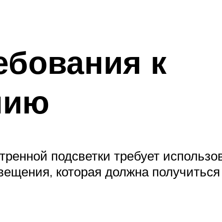
ебования к
нию
тренной подсветки требует использо
вещения, которая должна получиться 