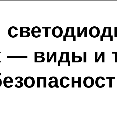
 светодио
 — виды и 
безопасност