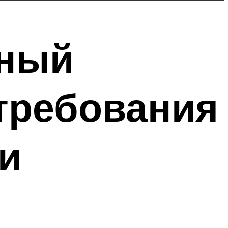
дный
требования
и