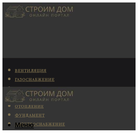
ВЕНТИЛЯЦИЯ
ГАЗОСНАБЖЕНИЕ
КАНАЛИЗАЦИЯ
КОНДИЦИОНИРОВАНИЕ
ОТОПЛЕНИЕ
ФУНДАМЕНТ
Меню
ЭЛЕКТРОСНАБЖЕНИЕ