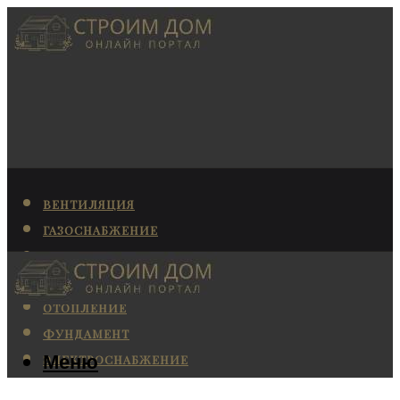
ВЕНТИЛЯЦИЯ
ГАЗОСНАБЖЕНИЕ
КАНАЛИЗАЦИЯ
КОНДИЦИОНИРОВАНИЕ
ОТОПЛЕНИЕ
ФУНДАМЕНТ
Меню
ЭЛЕКТРОСНАБЖЕНИЕ