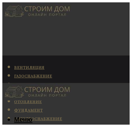
ВЕНТИЛЯЦИЯ
ГАЗОСНАБЖЕНИЕ
КАНАЛИЗАЦИЯ
КОНДИЦИОНИРОВАНИЕ
ОТОПЛЕНИЕ
ФУНДАМЕНТ
Меню
ЭЛЕКТРОСНАБЖЕНИЕ