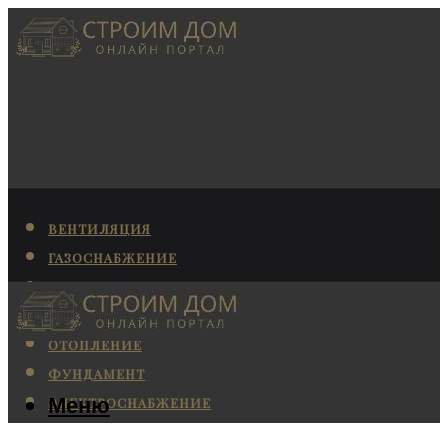
ВЕНТИЛЯЦИЯ
ГАЗОСНАБЖЕНИЕ
КАНАЛИЗАЦИЯ
КОНДИЦИОНИРОВАНИЕ
ОТОПЛЕНИЕ
ФУНДАМЕНТ
Меню
ЭЛЕКТРОСНАБЖЕНИЕ