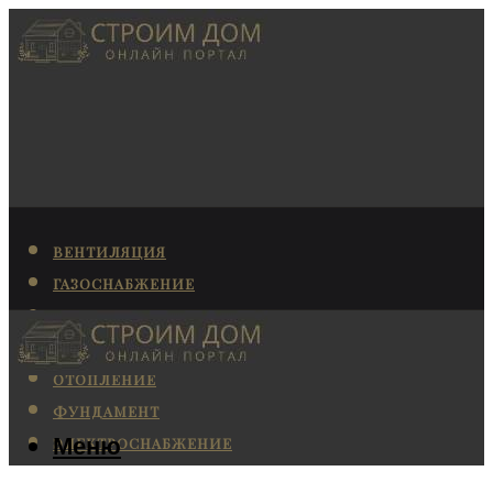
ВЕНТИЛЯЦИЯ
ГАЗОСНАБЖЕНИЕ
КАНАЛИЗАЦИЯ
КОНДИЦИОНИРОВАНИЕ
ОТОПЛЕНИЕ
ФУНДАМЕНТ
Меню
ЭЛЕКТРОСНАБЖЕНИЕ