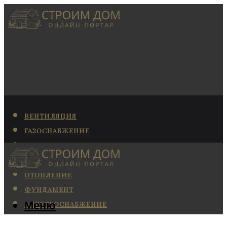
ВЕНТИЛЯЦИЯ
ГАЗОСНАБЖЕНИЕ
КАНАЛИЗАЦИЯ
КОНДИЦИОНИРОВАНИЕ
ОТОПЛЕНИЕ
ФУНДАМЕНТ
Меню
ЭЛЕКТРОСНАБЖЕНИЕ