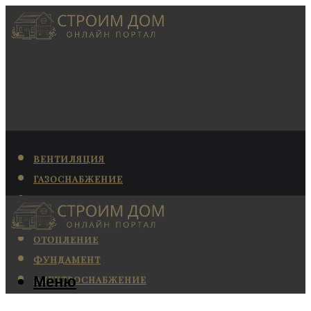
ВЕНТИЛЯЦИЯ
ГАЗОСНАБЖЕНИЕ
КАНАЛИЗАЦИЯ
КОНДИЦИОНИРОВАНИЕ
ОТОПЛЕНИЕ
ФУНДАМЕНТ
Меню
ЭЛЕКТРОСНАБЖЕНИЕ