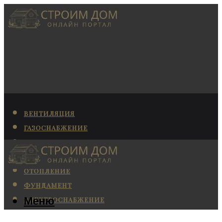
ВЕНТИЛЯЦИЯ
ГАЗОСНАБЖЕНИЕ
КАНАЛИЗАЦИЯ
КОНДИЦИОНИРОВАНИЕ
ОТОПЛЕНИЕ
ФУНДАМЕНТ
Меню
ЭЛЕКТРОСНАБЖЕНИЕ