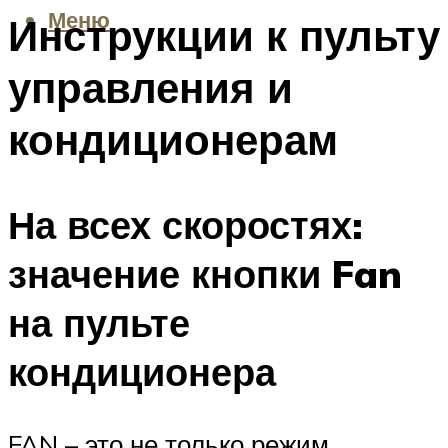
Меню
Инструкции к пульту
управления и
кондиционерам
На всех скоростях:
значение кнопки Fan
на пульте
кондиционера
FAN – это не только режим