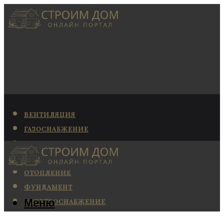
ВЕНТИЛЯЦИЯ
ГАЗОСНАБЖЕНИЕ
КАНАЛИЗАЦИЯ
КОНДИЦИОНИРОВАНИЕ
ОТОПЛЕНИЕ
ФУНДАМЕНТ
Меню
ЭЛЕКТРОСНАБЖЕНИЕ