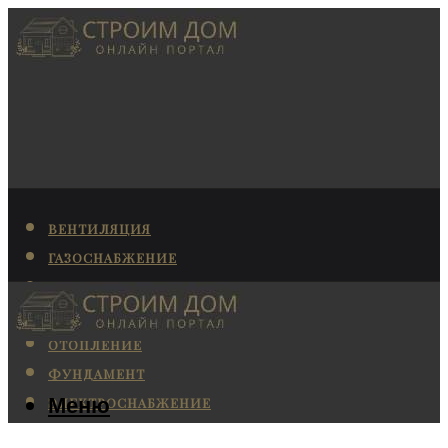
ВЕНТИЛЯЦИЯ
ГАЗОСНАБЖЕНИЕ
КАНАЛИЗАЦИЯ
КОНДИЦИОНИРОВАНИЕ
ОТОПЛЕНИЕ
ФУНДАМЕНТ
Меню
ЭЛЕКТРОСНАБЖЕНИЕ