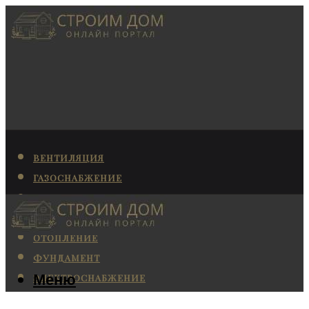
ВЕНТИЛЯЦИЯ
ГАЗОСНАБЖЕНИЕ
КАНАЛИЗАЦИЯ
КОНДИЦИОНИРОВАНИЕ
ОТОПЛЕНИЕ
ФУНДАМЕНТ
Меню
ЭЛЕКТРОСНАБЖЕНИЕ