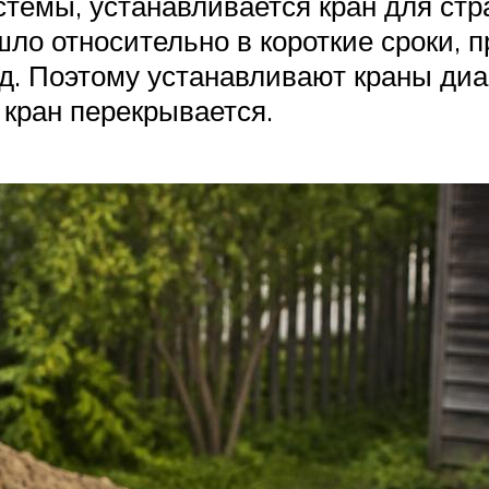
истемы, устанавливается кран для ст
ло относительно в короткие сроки, п
. Поэтому устанавливают краны диам
кран перекрывается.