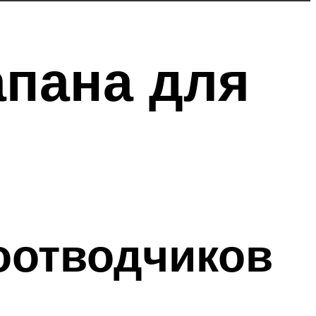
апана для
оотводчиков