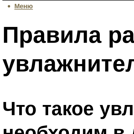
Меню
Правила р
увлажнител
Что такое ув
необходим в 