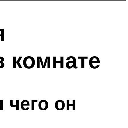
я
в комнате
 чего он