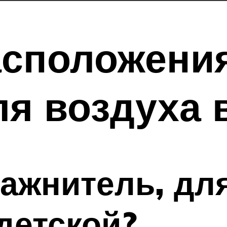
асположени
я воздуха 
лажнитель, для
детской?