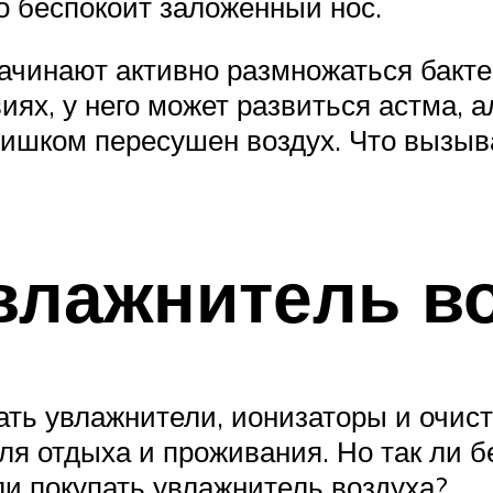
о беспокоит заложенный нос.
чинают активно размножаться бакте
х, у него может развиться астма, ал
ишком пересушен воздух. Что вызыва
влажнитель в
ть увлажнители, ионизаторы и очист
я отдыха и проживания. Но так ли б
ли покупать увлажнитель воздуха?