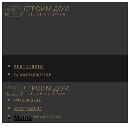
ВЕНТИЛЯЦИЯ
ГАЗОСНАБЖЕНИЕ
КАНАЛИЗАЦИЯ
КОНДИЦИОНИРОВАНИЕ
ОТОПЛЕНИЕ
ФУНДАМЕНТ
Меню
ЭЛЕКТРОСНАБЖЕНИЕ