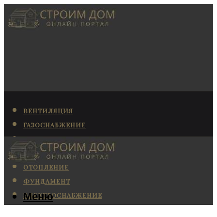
ВЕНТИЛЯЦИЯ
ГАЗОСНАБЖЕНИЕ
КАНАЛИЗАЦИЯ
КОНДИЦИОНИРОВАНИЕ
ОТОПЛЕНИЕ
ФУНДАМЕНТ
Меню
ЭЛЕКТРОСНАБЖЕНИЕ