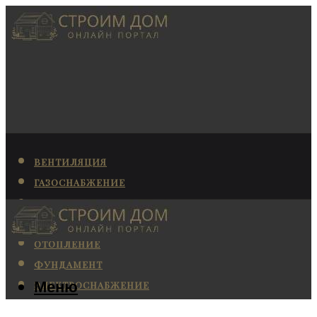
ВЕНТИЛЯЦИЯ
ГАЗОСНАБЖЕНИЕ
КАНАЛИЗАЦИЯ
КОНДИЦИОНИРОВАНИЕ
ОТОПЛЕНИЕ
ФУНДАМЕНТ
Меню
ЭЛЕКТРОСНАБЖЕНИЕ