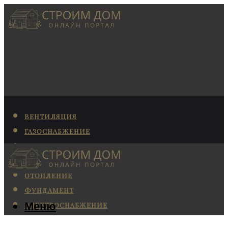
ВЕНТИЛЯЦИЯ
ГАЗОСНАБЖЕНИЕ
КАНАЛИЗАЦИЯ
КОНДИЦИОНИРОВАНИЕ
ОТОПЛЕНИЕ
ФУНДАМЕНТ
Меню
ЭЛЕКТРОСНАБЖЕНИЕ