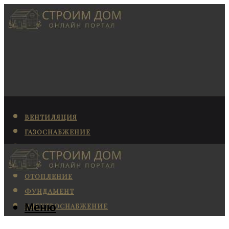
ВЕНТИЛЯЦИЯ
ГАЗОСНАБЖЕНИЕ
КАНАЛИЗАЦИЯ
КОНДИЦИОНИРОВАНИЕ
ОТОПЛЕНИЕ
ФУНДАМЕНТ
Меню
ЭЛЕКТРОСНАБЖЕНИЕ