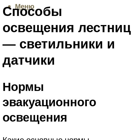
Меню
Способы
освещения лестниц
— светильники и
датчики
Нормы
эвакуационного
освещения
Какие основные нормы