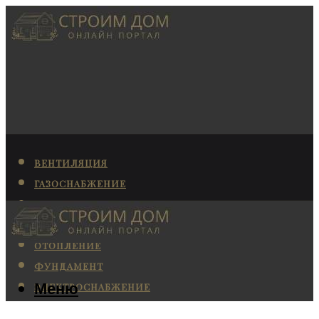
ВЕНТИЛЯЦИЯ
ГАЗОСНАБЖЕНИЕ
КАНАЛИЗАЦИЯ
КОНДИЦИОНИРОВАНИЕ
ОТОПЛЕНИЕ
ФУНДАМЕНТ
Меню
ЭЛЕКТРОСНАБЖЕНИЕ