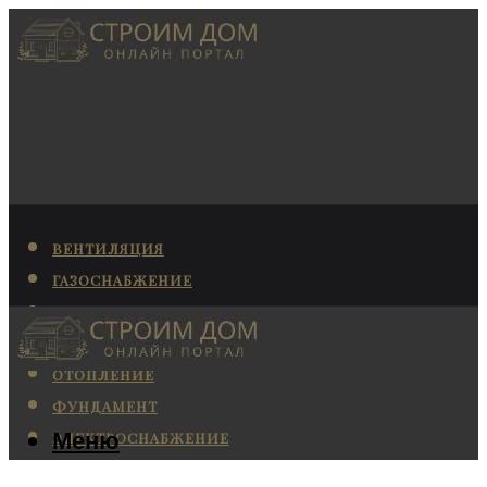
ВЕНТИЛЯЦИЯ
ГАЗОСНАБЖЕНИЕ
КАНАЛИЗАЦИЯ
КОНДИЦИОНИРОВАНИЕ
ОТОПЛЕНИЕ
ФУНДАМЕНТ
Меню
ЭЛЕКТРОСНАБЖЕНИЕ