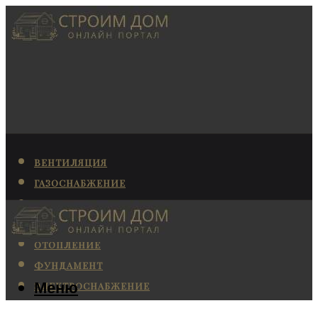
ВЕНТИЛЯЦИЯ
ГАЗОСНАБЖЕНИЕ
КАНАЛИЗАЦИЯ
КОНДИЦИОНИРОВАНИЕ
ОТОПЛЕНИЕ
ФУНДАМЕНТ
Меню
ЭЛЕКТРОСНАБЖЕНИЕ