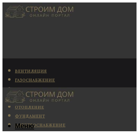
ВЕНТИЛЯЦИЯ
ГАЗОСНАБЖЕНИЕ
КАНАЛИЗАЦИЯ
КОНДИЦИОНИРОВАНИЕ
ОТОПЛЕНИЕ
ФУНДАМЕНТ
Меню
ЭЛЕКТРОСНАБЖЕНИЕ