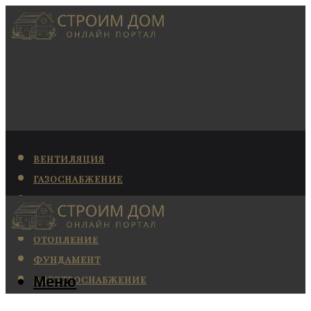
ВЕНТИЛЯЦИЯ
ГАЗОСНАБЖЕНИЕ
КАНАЛИЗАЦИЯ
КОНДИЦИОНИРОВАНИЕ
ОТОПЛЕНИЕ
ФУНДАМЕНТ
Меню
ЭЛЕКТРОСНАБЖЕНИЕ