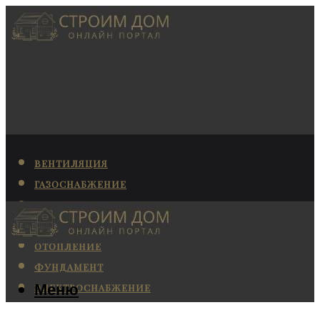
ВЕНТИЛЯЦИЯ
ГАЗОСНАБЖЕНИЕ
КАНАЛИЗАЦИЯ
КОНДИЦИОНИРОВАНИЕ
ОТОПЛЕНИЕ
ФУНДАМЕНТ
Меню
ЭЛЕКТРОСНАБЖЕНИЕ