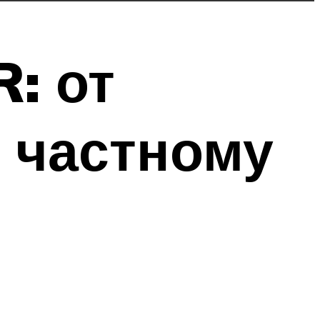
: от
к частному