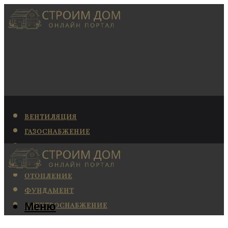
ВЕНТИЛЯЦИЯ
ГАЗОСНАБЖЕНИЕ
КАНАЛИЗАЦИЯ
КОНДИЦИОНИРОВАНИЕ
ОТОПЛЕНИЕ
ФУНДАМЕНТ
Меню
ЭЛЕКТРОСНАБЖЕНИЕ