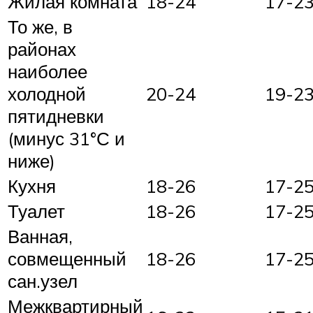
Жилая комната
18-24
17-2
То же, в
районах
наиболее
холодной
20-24
19-2
пятидневки
(минус 31°С и
ниже)
Кухня
18-26
17-2
Туалет
18-26
17-2
Ванная,
совмещенный
18-26
17-2
сан.узел
Межквартирный