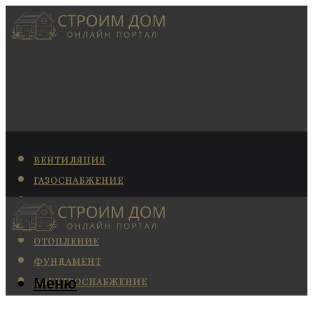
ВЕНТИЛЯЦИЯ
ГАЗОСНАБЖЕНИЕ
КАНАЛИЗАЦИЯ
КОНДИЦИОНИРОВАНИЕ
ОТОПЛЕНИЕ
ФУНДАМЕНТ
Меню
ЭЛЕКТРОСНАБЖЕНИЕ