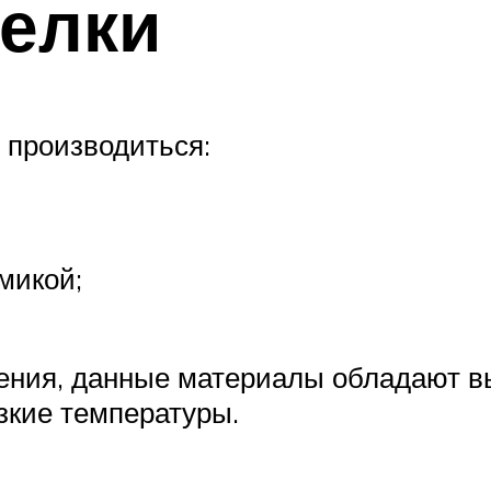
делки
 производиться:
микой;
ения, данные материалы обладают вы
зкие температуры.