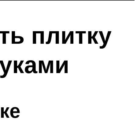
ть плитку
руками
ке