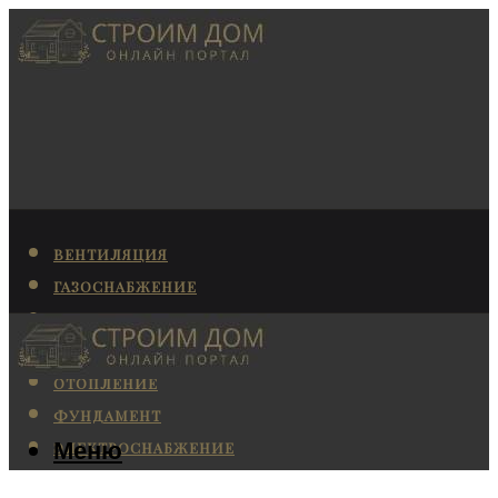
ВЕНТИЛЯЦИЯ
ГАЗОСНАБЖЕНИЕ
КАНАЛИЗАЦИЯ
КОНДИЦИОНИРОВАНИЕ
ОТОПЛЕНИЕ
ФУНДАМЕНТ
Меню
ЭЛЕКТРОСНАБЖЕНИЕ