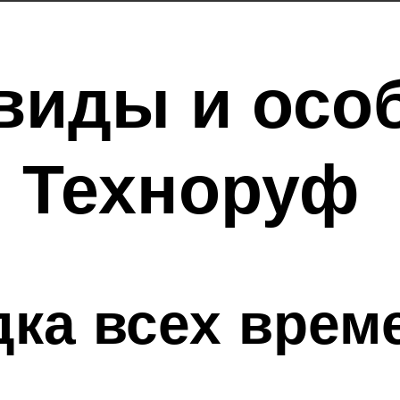
виды и осо
я Техноруф
дка всех врем