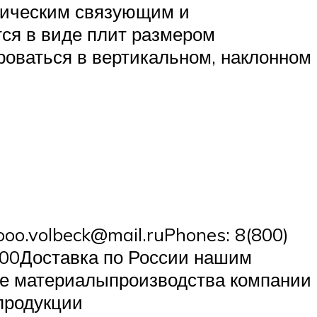
тическим связующим и
ся в виде плит размером
роваться в вертикальном, наклонном
oo.volbeck@mail.ruPhones: 8(800)
8:00Доставка по России нашим
ые материалыпроизводства компании
продукции