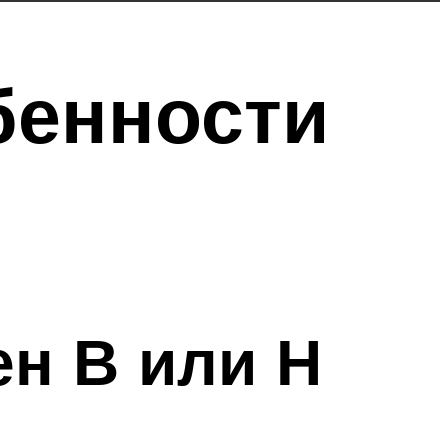
бенности
ен В или Н