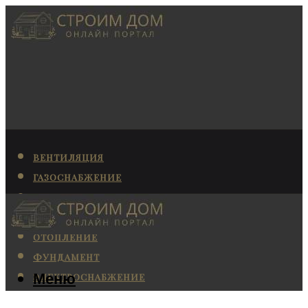
ВЕНТИЛЯЦИЯ
ГАЗОСНАБЖЕНИЕ
КАНАЛИЗАЦИЯ
КОНДИЦИОНИРОВАНИЕ
ОТОПЛЕНИЕ
ФУНДАМЕНТ
Меню
ЭЛЕКТРОСНАБЖЕНИЕ