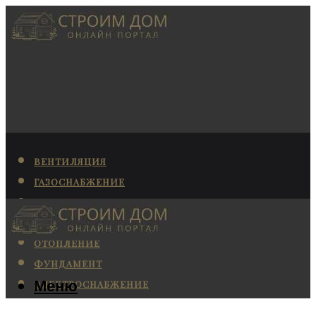
ВЕНТИЛЯЦИЯ
ГАЗОСНАБЖЕНИЕ
КАНАЛИЗАЦИЯ
КОНДИЦИОНИРОВАНИЕ
ОТОПЛЕНИЕ
ФУНДАМЕНТ
Меню
ЭЛЕКТРОСНАБЖЕНИЕ