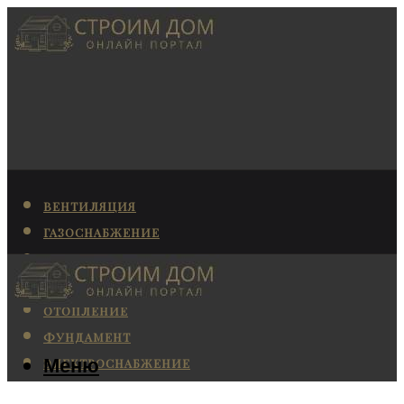
ВЕНТИЛЯЦИЯ
ГАЗОСНАБЖЕНИЕ
КАНАЛИЗАЦИЯ
КОНДИЦИОНИРОВАНИЕ
ОТОПЛЕНИЕ
ФУНДАМЕНТ
Меню
ЭЛЕКТРОСНАБЖЕНИЕ