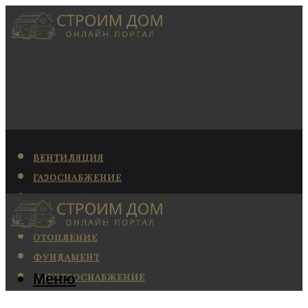
ВЕНТИЛЯЦИЯ
ГАЗОСНАБЖЕНИЕ
КАНАЛИЗАЦИЯ
КОНДИЦИОНИРОВАНИЕ
ОТОПЛЕНИЕ
ФУНДАМЕНТ
Меню
ЭЛЕКТРОСНАБЖЕНИЕ