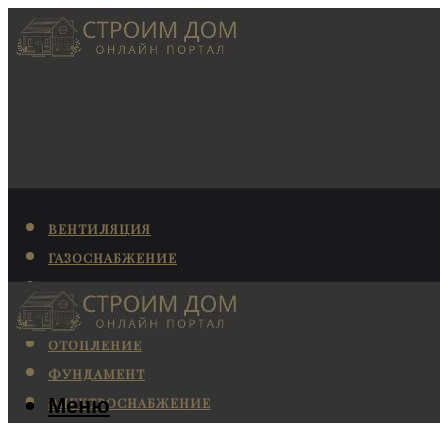
ВЕНТИЛЯЦИЯ
ГАЗОСНАБЖЕНИЕ
КАНАЛИЗАЦИЯ
КОНДИЦИОНИРОВАНИЕ
ОТОПЛЕНИЕ
ФУНДАМЕНТ
Меню
ЭЛЕКТРОСНАБЖЕНИЕ