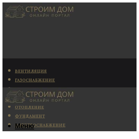
ВЕНТИЛЯЦИЯ
ГАЗОСНАБЖЕНИЕ
КАНАЛИЗАЦИЯ
КОНДИЦИОНИРОВАНИЕ
ОТОПЛЕНИЕ
ФУНДАМЕНТ
Меню
ЭЛЕКТРОСНАБЖЕНИЕ