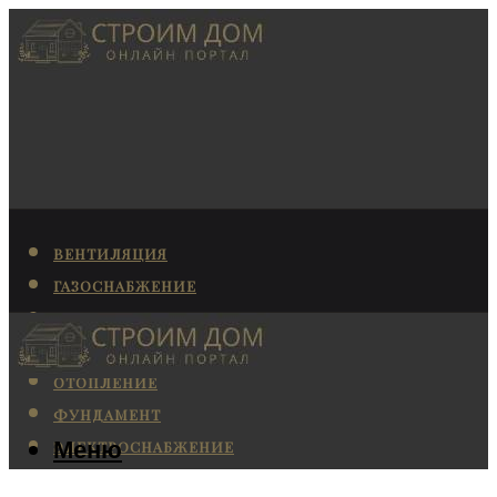
ВЕНТИЛЯЦИЯ
ГАЗОСНАБЖЕНИЕ
КАНАЛИЗАЦИЯ
КОНДИЦИОНИРОВАНИЕ
ОТОПЛЕНИЕ
ФУНДАМЕНТ
Меню
ЭЛЕКТРОСНАБЖЕНИЕ