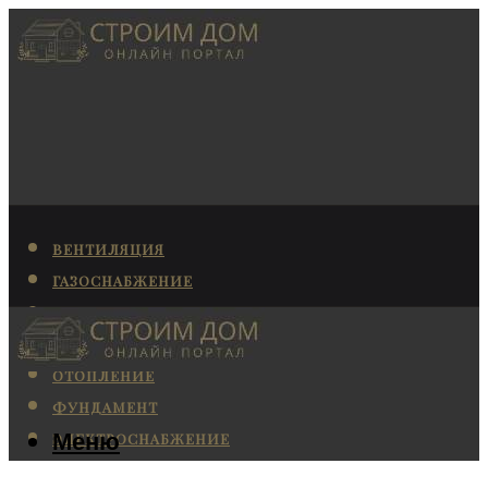
ВЕНТИЛЯЦИЯ
ГАЗОСНАБЖЕНИЕ
КАНАЛИЗАЦИЯ
КОНДИЦИОНИРОВАНИЕ
ОТОПЛЕНИЕ
ФУНДАМЕНТ
Меню
ЭЛЕКТРОСНАБЖЕНИЕ