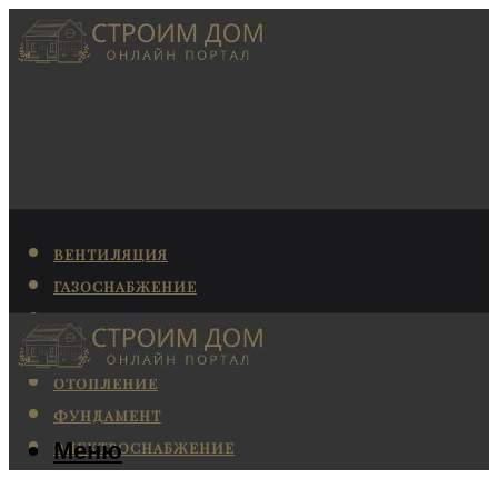
ВЕНТИЛЯЦИЯ
ГАЗОСНАБЖЕНИЕ
КАНАЛИЗАЦИЯ
КОНДИЦИОНИРОВАНИЕ
ОТОПЛЕНИЕ
ФУНДАМЕНТ
Меню
ЭЛЕКТРОСНАБЖЕНИЕ