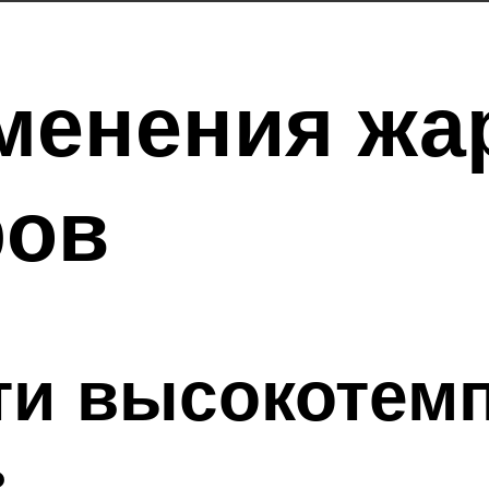
менения жа
ров
ти высокотем
в