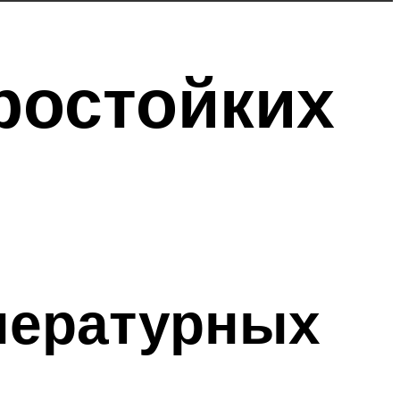
ростойких
пературных