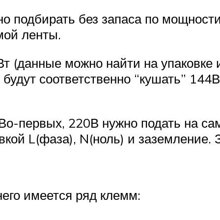
но подбирать без запаса по мощности
мой ленты.
т (данные можно найти на упаковке и
 будут соответственно “кушать” 144
 Во-первых, 220В нужно подать на са
кой L(фаза), N(ноль) и заземление. 
него имеется ряд клемм: