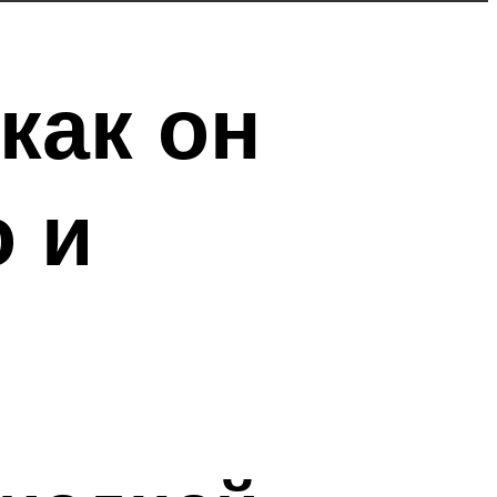
как он
 и