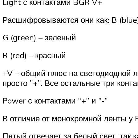
Light с контактами BGR V+
Расшифровываются они как: B (blue
G (green) – зеленый
R (red) – красный
+V – общий плюс на светодиодной л
просто ”+”. Все остальные три конт
Power с контактами “+” и ”-”
В отличие от монохромной ленты у R
Пятый отвечает за белый свет, так 