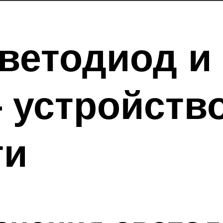
светодиод и 
 устройство
ти