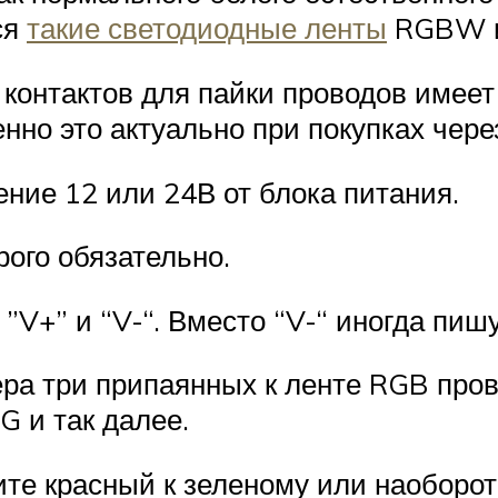
ся
такие светодиодные ленты
RGBW 
 контактов для пайки проводов имеет
но это актуально при покупках чере
ние 12 или 24В от блока питания.
ого обязательно.
”V+” и “V-“. Вместо “V-“ иногда пиш
ра три припаянных к ленте RGB пров
 G и так далее.
те красный к зеленому или наоборот,