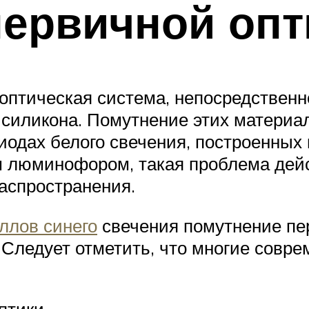
ервичной опт
 оптическая система, непосредственн
 силикона. Помутнение этих материа
иодах белого свечения, построенных
м люминофором, такая проблема дейс
аспространения.
ллов синего
свечения помутнение пе
 Следует отметить, что многие совр