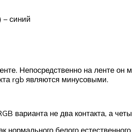
) – синий
енте. Непосредственно на ленте он м
акта rgb являются минусовыми.
GB варианта не два контакта, а четыр
как нормального белого естественног