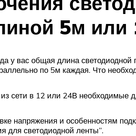
ючения свето
линой 5м или
да у вас общая длина светодиодной п
аллельно по 5м каждая. Что необход
из сети в 12 или 24В необходимые д
овке напряжения и особенностям под
ия для светодиодной ленты”.