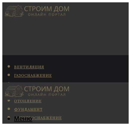
ВЕНТИЛЯЦИЯ
ГАЗОСНАБЖЕНИЕ
КАНАЛИЗАЦИЯ
КОНДИЦИОНИРОВАНИЕ
ОТОПЛЕНИЕ
ФУНДАМЕНТ
Меню
ЭЛЕКТРОСНАБЖЕНИЕ